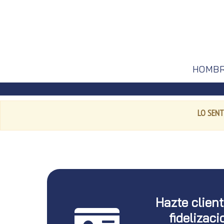
HOMB
LO SENT
Hazte clien
fidelizaci