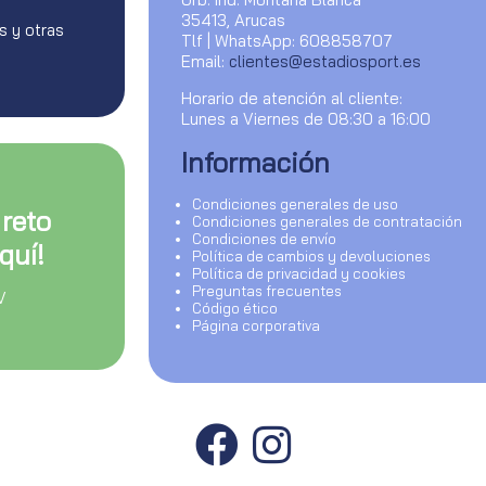
35413, Arucas
s y otras
Tlf | WhatsApp: 608858707
Email:
clientes@estadiosport.es
Horario de atención al cliente:
Lunes a Viernes de 08:30 a 16:00
Información
Condiciones generales de uso
 reto
Condiciones generales de contratación
Condiciones de envío
quí!
Política de cambios y devoluciones
Política de privacidad y cookies
Preguntas frecuentes
V
Código ético
Página corporativa