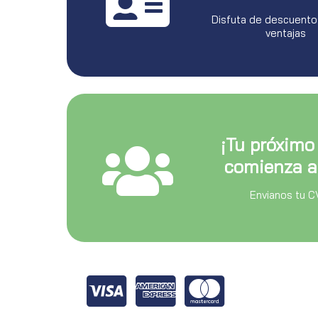
Disfuta de descuento
ventajas
¡Tu próximo
comienza a
Envianos tu C