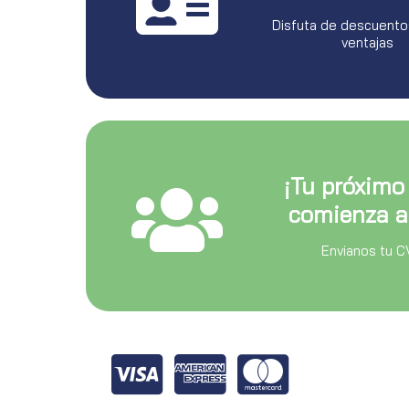
Disfuta de descuento
ventajas
¡Tu próximo
comienza a
Envianos tu C