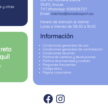
35413, Arucas
s y otras
Tlf | WhatsApp: 608858707
Email:
clientes@estadiosport.es
Horario de atención al cliente:
Lunes a Viernes de 08:30 a 16:00
Información
Condiciones generales de uso
 reto
Condiciones generales de contratación
Condiciones de envío
quí!
Política de cambios y devoluciones
Política de privacidad y cookies
Preguntas frecuentes
V
Código ético
Página corporativa