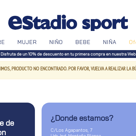
RE
MUJER
NIÑO
BEBE
NIÑA
Of
Disfruta de un 10% de descuento en tu primera compra en nuestra Web
IMOS, PRODUCTO NO ENCONTRADO. POR FAVOR, VUELVA A REALIZAR LA 
¿Donde estamos?
te de
C/Los Agapantos, 7
on
Urb. Ind. Montaña Blanca