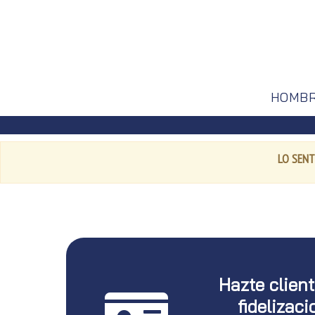
HOMB
LO SENT
Hazte clien
fidelizaci