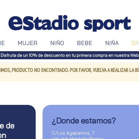
RE
MUJER
NIÑO
BEBE
NIÑA
Of
Disfruta de un 10% de descuento en tu primera compra en nuestra Web
IMOS, PRODUCTO NO ENCONTRADO. POR FAVOR, VUELVA A REALIZAR LA 
¿Donde estamos?
te de
C/Los Agapantos, 7
on
Urb. Ind. Montaña Blanca