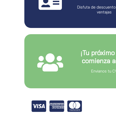
Disfuta de descuento
ventajas
¡Tu próximo
comienza a
Envianos tu C