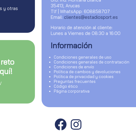
35413, Arucas
s y otras
Tlf | WhatsApp: 608858707
Email:
clientes@estadiosport.es
Horario de atención al cliente:
Lunes a Viernes de 08:30 a 16:00
Información
Condiciones generales de uso
 reto
Condiciones generales de contratación
Condiciones de envío
quí!
Política de cambios y devoluciones
Política de privacidad y cookies
Preguntas frecuentes
V
Código ético
Página corporativa