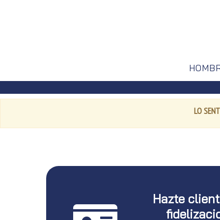
HOMB
LO SENT
Hazte clien
fidelizaci