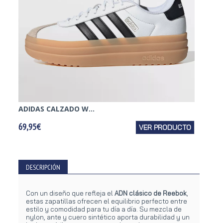
ADIDAS CALZADO W...
SKECH
69,95€
VER PRODUCTO
59,95€
DESCRIPCIÓN
Con un diseño que refleja el
ADN clásico de Reebok
,
estas zapatillas ofrecen el equilibrio perfecto entre
estilo y comodidad para tu día a día. Su mezcla de
nylon, ante y cuero sintético aporta durabilidad y un