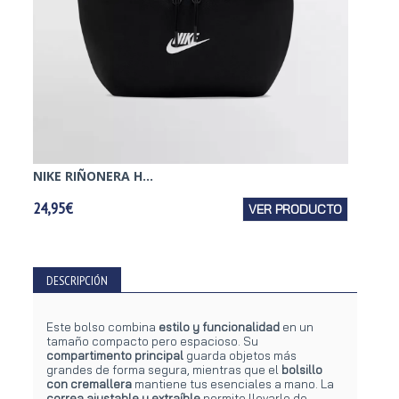
NIKE RIÑONERA H...
NIKE R
24,95€
VER PRODUCTO
24,95€
DESCRIPCIÓN
Este bolso combina
estilo y funcionalidad
en un
tamaño compacto pero espacioso. Su
compartimento principal
guarda objetos más
grandes de forma segura, mientras que el
bolsillo
con cremallera
mantiene tus esenciales a mano. La
correa ajustable y extraíble
permite llevarlo de