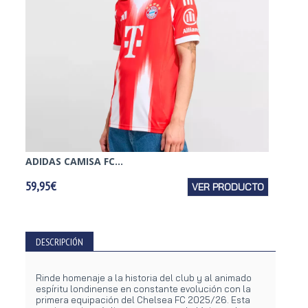
ADIDAS CAMISA FC...
PUMA C
59,95€
VER PRODUCTO
89,95€
DESCRIPCIÓN
Rinde homenaje a la historia del club y al animado
espíritu londinense en constante evolución con la
primera equipación del Chelsea FC 2025/26. Esta