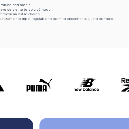
 profundidad media.
uave se siente terso y cómodo.
frecen un estilo clásico.
eslizamiento triple regulable te permite encontrar el ajuste perfecto.