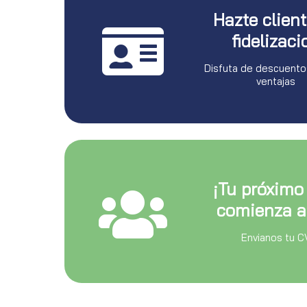
Hazte clien
fidelizaci
Disfuta de descuento
ventajas
¡Tu próximo
comienza a
Envianos tu C