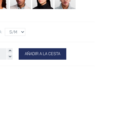
A:
AÑADIR A LA CESTA