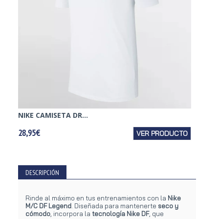
NIKE CAMISETA DR...
NIKE D
28,95€
VER PRODUCTO
28,95€
DESCRIPCIÓN
Rinde al máximo en tus entrenamientos con la
Nike
M/C DF Legend
. Diseñada para mantenerte
seco y
cómodo
, incorpora la
tecnología Nike DF
, que