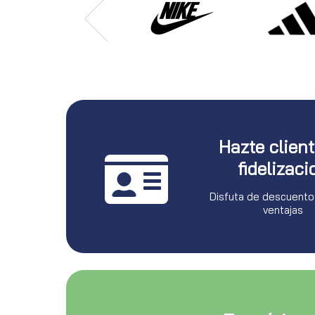
Hazte clien
fidelizaci
Disfuta de descuento
ventajas