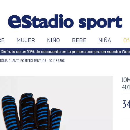
RE
MUJER
NIÑO
BEBE
NIÑA
Of
Disfruta de un 10% de descuento en tu primera compra en nuestra Web
JOMA GUANTE PORTERO PANTHER - 401182.308
JO
40
34