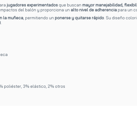
para
jugadores experimentados
que buscan
mayor manejabilidad, flexibi
impactos del balón y proporciona un
alto nivel de adherencia
para un co
en la muñeca
, permitiendo un
ponerse y quitarse rápido
. Su diseño color
.
ñeca
% poliéster, 3% elástico, 2% otros