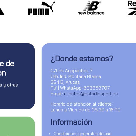
¿Donde estamos?
te de
C/Los Agapantos, 7
on
Urb. Ind. Montaña Blanca
35413, Arucas
s y otras
Tlf | WhatsApp: 608858707
Email:
clientes@estadiosport.es
Horario de atención al cliente:
Lunes a Viernes de 08:30 a 16:00
Información
Condiciones generales de uso