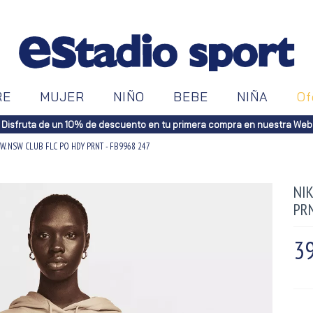
RE
MUJER
NIÑO
BEBE
NIÑA
Of
Disfruta de un 10% de descuento en tu primera compra en nuestra Web
W. NSW CLUB FLC PO HDY PRNT - FB9968 247
NI
PRN
39