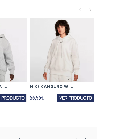
 ...
NIKE CANGURO W. ...
NIKE CHAQUETA W..
56,95€
R PRODUCTO
VER PRODUCTO
104,95€
VER