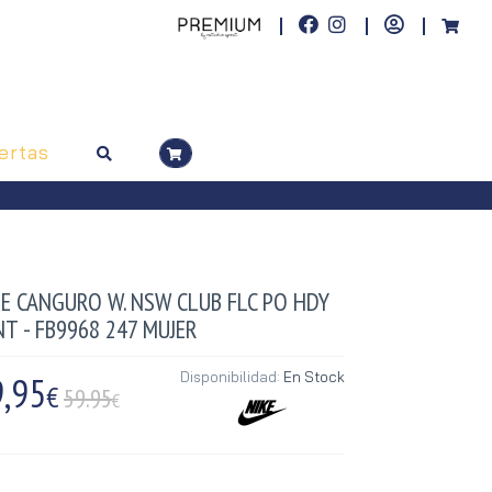
ertas
KE CANGURO W. NSW CLUB FLC PO HDY
T - FB9968 247 MUJER
,95
Disponibilidad:
En Stock
€
59.95
€