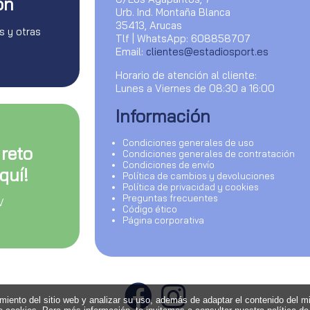
on
Urb. Ind. Montaña Blanca
35413, Arucas
s y otras
Tlf | WhatsApp: 608858707
Email:
clientes@estadiosport.es
Horario de atención al cliente:
Lunes a Viernes de 08:30 a 16:00
Información
Condiciones generales de uso
 reto
Condiciones generales de contratación
Condiciones de envío
quí!
Política de cambios y devoluciones
Política de privacidad y cookies
Preguntas frecuentes
V
Código ético
Página corporativa
amiento del sitio web y analizar su uso, además de adaptar el contenido del m