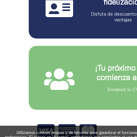
fidelizaci
Disfuta de descuento
ventajas
¡Tu próximo
comienza a
Envianos tu C
Utilizamos cookies propias y de terceros para garantizar el funcion