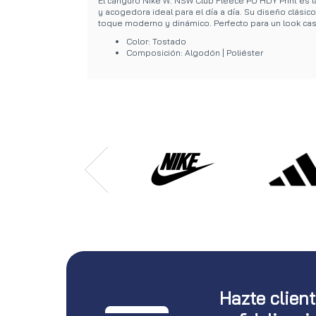
El canguro Nike W. NSW Club Fleece PO HDY Print es 
y acogedora ideal para el día a día. Su diseño clásic
toque moderno y dinámico. Perfecto para un look ca
Color: Tostado
Composición: Algodón | Poliéster
Hazte clien