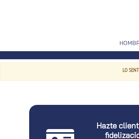
HOMB
LO SENT
Hazte clien
fidelizaci