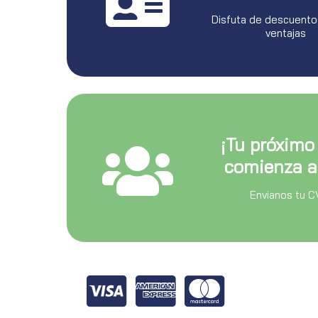
Disfuta de descuento
ventajas
¡Tu próximo
comienza a
Envianos tu C