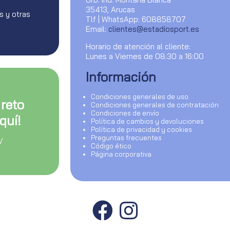
35413, Arucas
s y otras
Tlf | WhatsApp: 608858707
Email:
clientes@estadiosport.es
Horario de atención al cliente:
Lunes a Viernes de 08:30 a 16:00
Información
Condiciones generales de uso
 reto
Condiciones generales de contratación
Condiciones de envío
quí!
Política de cambios y devoluciones
Política de privacidad y cookies
Preguntas frecuentes
V
Código ético
Página corporativa