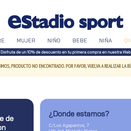
RE
MUJER
NIÑO
BEBE
NIÑA
Of
Disfruta de un 10% de descuento en tu primera compra en nuestra Web
IMOS, PRODUCTO NO ENCONTRADO. POR FAVOR, VUELVA A REALIZAR LA 
¿Donde estamos?
te de
C/Los Agapantos, 7
on
Urb. Ind. Montaña Blanca