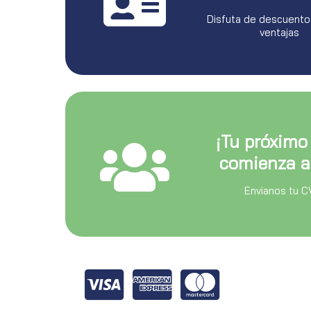
Disfuta de descuento
ventajas
¡Tu próximo
comienza a
Envianos tu C