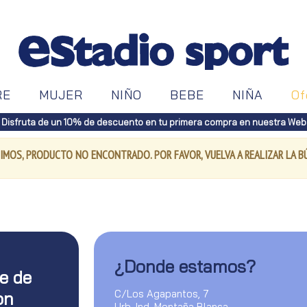
RE
MUJER
NIÑO
BEBE
NIÑA
Of
Disfruta de un 10% de descuento en tu primera compra en nuestra Web
IMOS, PRODUCTO NO ENCONTRADO. POR FAVOR, VUELVA A REALIZAR LA 
¿Donde estamos?
te de
C/Los Agapantos, 7
on
Urb. Ind. Montaña Blanca