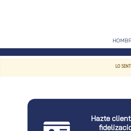
HOMB
LO SENT
Hazte clien
fidelizaci