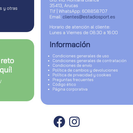
35413, Arucas
s y otras
Tlf | WhatsApp: 608858707
Email:
clientes@estadiosport.es
Horario de atención al cliente:
Lunes a Viernes de 08:30 a 16:00
Información
Condiciones generales de uso
 reto
Condiciones generales de contratación
Condiciones de envío
quí!
Política de cambios y devoluciones
Política de privacidad y cookies
Preguntas frecuentes
V
Código ético
Página corporativa