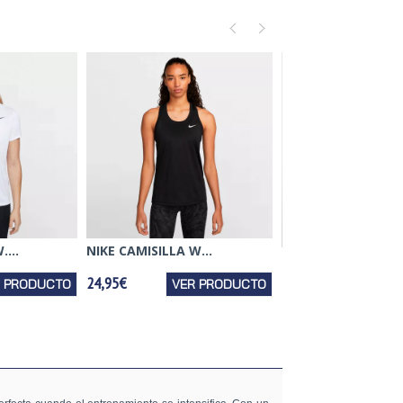
...
NIKE CAMISILLA W...
NIKE TOP W. NDY ..
24,95€
R PRODUCTO
VER PRODUCTO
32,95€
VER