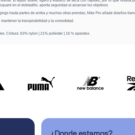
trenar. El tejido suave, ligero y elástico se seca con rapidez, por lo que resulta
quard en el dobladillo, aporta seguridad al alcanzar los objetivos.
ings hasta partes de arriba y muchas otras prendas, Nike Pro añade diseños llama
a mantener la transpirabilidad y la comodidad.
x. Cintura: 63% nylon | 21% poliéster | 16 % spandex.
¿Donde estamos?