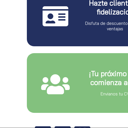
Hazte clien
fidelizaci
Disfuta de descuento
ventajas
¡Tu próximo
comienza a
Envianos tu C