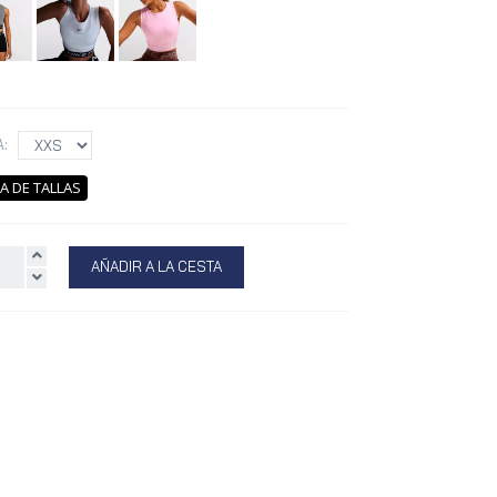
A:
A DE TALLAS
AÑADIR A LA CESTA