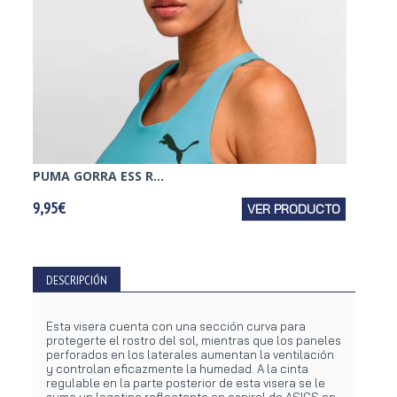
PUMA GORRA ESS R...
HOKA 
9,95€
VER PRODUCTO
24,95€
DESCRIPCIÓN
Esta visera cuenta con una sección curva para
protegerte el rostro del sol, mientras que los paneles
perforados en los laterales aumentan la ventilación
y controlan eficazmente la humedad. A la cinta
regulable en la parte posterior de esta visera se le
suma un logotipo reflectante en espiral de ASICS en