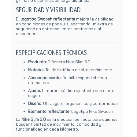
gimnasio o carreras de larga distancia.
SEGURIDAD Y VISIBILIDAD
El
logotipo Swoosh reflectante
mejora la visibilidad
en condiciones de poca luz, aportando un extra de
seguridad en entrenamientos nocturnos o al
amanecer.
ESPECIFICACIONES TÉCNICAS
Producto:
Riñonera Nike Slim 3.0
Material:
Tejido sintético de alto rendimiento
Almacenamiento:
Bolsillo expandible con
cremallera
Ajuste:
Cinturón elástico ajustable con cierre
seguro
Diseño:
Ultraligero, ergonómico y contorneado
Elemento reflectante:
Logotipo Nike Swoosh
La
Nike Slim 3.0
es la elección perfecta para quienes
buscan libertad de movimiento, comodidad y
funcionalidad en cada kilómetro.