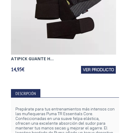
ATIPICK GUANTE H...
ATIPI
14,95€
VER PRODUCTO
37,95€
DESCRIPCIÓN
Prepárate para tus entrenamientos más intensos con
las muñequeras Puma TR Essentials Core.
Confeccionadas en una suave felpa elástica,
ofrecen una excelente absorción del sudor para
mantener tus manos secas y mejorar el agarre. El
logotipo bordado de Puma añade un toque deportivo