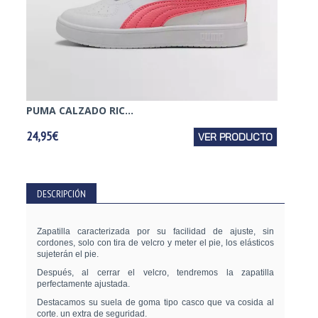
PUMA CALZADO RIC...
PUMA 
24,95€
VER PRODUCTO
24,95€
DESCRIPCIÓN
Zapatilla caracterizada por su facilidad de ajuste, sin
cordones, solo con tira de velcro y meter el pie, los elásticos
sujeterán el pie.
Después, al cerrar el velcro, tendremos la zapatilla
perfectamente ajustada.
Destacamos su suela de goma tipo casco que va cosida al
corte. un extra de seguridad.