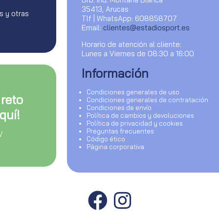
35413, Arucas
s y otras
Tlf | WhatsApp: 608858707
Email:
clientes@estadiosport.es
Horario de atención al cliente:
Lunes a Viernes de 08:30 a 16:00
Información
Condiciones generales de uso
 reto
Condiciones generales de contratación
Condiciones de envío
quí!
Política de cambios y devoluciones
Política de privacidad y cookies
Preguntas frecuentes
V
Código ético
Página corporativa