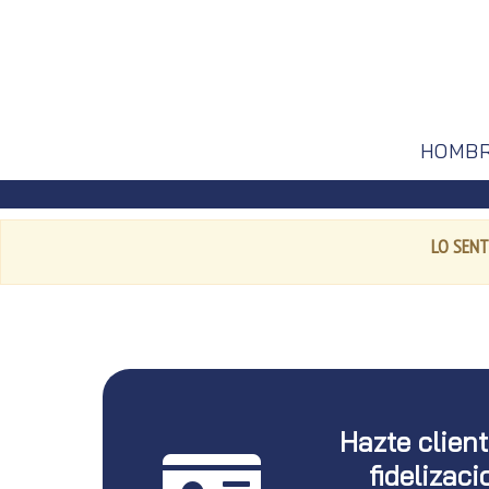
HOMB
LO SENT
Hazte clien
fidelizaci