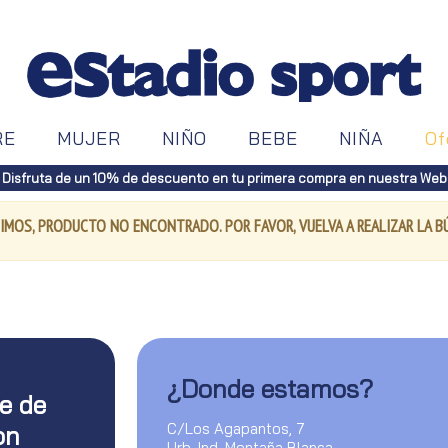
RE
MUJER
NIÑO
BEBE
NIÑA
Of
Disfruta de un 10% de descuento en tu primera compra en nuestra Web
IMOS, PRODUCTO NO ENCONTRADO. POR FAVOR, VUELVA A REALIZAR LA 
¿Donde estamos?
te de
C/Los Agapantos, 7
on
Urb. Ind. Montaña Blanca