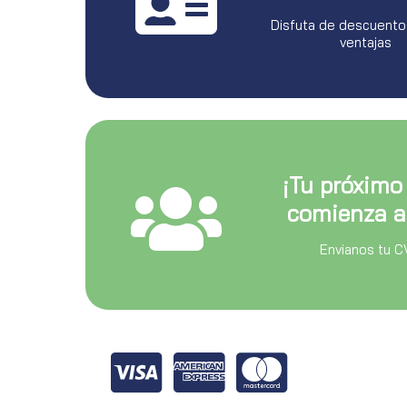
Disfuta de descuento
ventajas
¡Tu próximo
comienza a
Envianos tu C