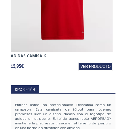
ADIDAS CAMISA K....
ADIDAS
15,95€
VER PRODUCTO
12,95€
DESCRIPCIÓN
Entrena como los profesionales. Descansa como un
campeón. Esta camiseta de fútbol para jóvenes
promesas luce un diseño clásico con el logotipo de
adidas en el pecho. El tejido transpirable AEROREADY
mantiene la piel fresca y seca en el terreno de juego o
en una noche de diversión con amigos.