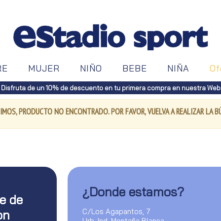
RE
MUJER
NIÑO
BEBE
NIÑA
Of
Disfruta de un 10% de descuento en tu primera compra en nuestra Web
IMOS, PRODUCTO NO ENCONTRADO. POR FAVOR, VUELVA A REALIZAR LA 
¿Donde estamos?
te de
C/Los Agapantos, 7
on
Urb. Ind. Montaña Blanca