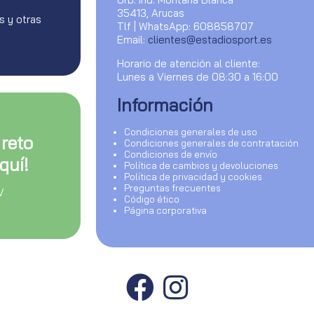
35413, Arucas
s y otras
Tlf | WhatsApp: 608858707
Email:
clientes@estadiosport.es
Horario de atención al cliente:
Lunes a Viernes de 08:30 a 16:00
Información
Condiciones generales de uso
 reto
Condiciones generales de contratación
Condiciones de envío
quí!
Política de cambios y devoluciones
Política de privacidad y cookies
Preguntas frecuentes
V
Código ético
Página corporativa