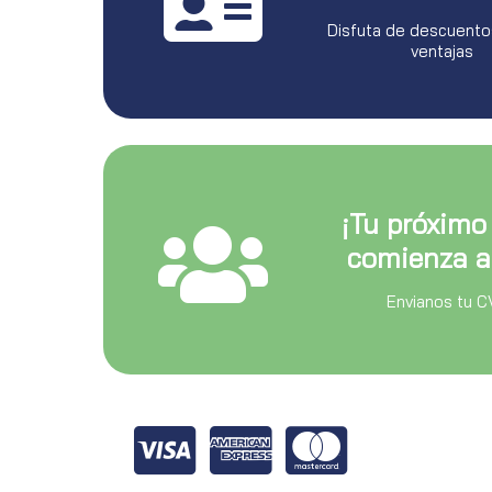
Disfuta de descuento
ventajas
¡Tu próximo
comienza a
Envianos tu C