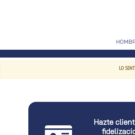
HOMB
LO SENT
Hazte clien
fidelizaci