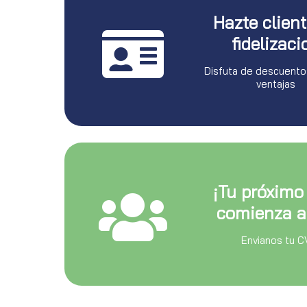
Hazte clien
fidelizaci
Disfuta de descuento
ventajas
¡Tu próximo
comienza a
Envianos tu C