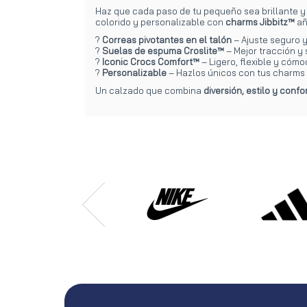
Haz que cada paso de tu pequeño sea brillante y
colorido y personalizable con
charms Jibbitz™
añ
?
Correas pivotantes en el talón
– Ajuste seguro 
?
Suelas de espuma Croslite™
– Mejor tracción y 
?
Iconic Crocs Comfort™
– Ligero, flexible y cóm
?
Personalizable
– Hazlos únicos con tus charms 
Un calzado que combina
diversión, estilo y confo