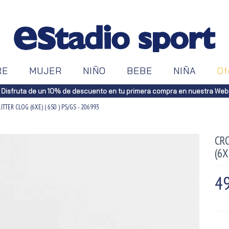
RE
MUJER
NIÑO
BEBE
NIÑA
Of
Disfruta de un 10% de descuento en tu primera compra en nuestra Web
TTER CLOG (6XE) ( 6S0 ) PS/GS - 206993
CR
(6X
49