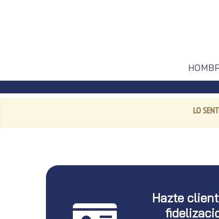
HOMB
LO SENT
Hazte clien
fidelizaci