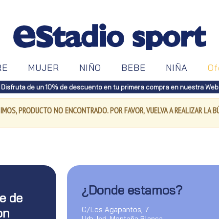
RE
MUJER
NIÑO
BEBE
NIÑA
Of
Disfruta de un 10% de descuento en tu primera compra en nuestra Web
IMOS, PRODUCTO NO ENCONTRADO. POR FAVOR, VUELVA A REALIZAR LA 
¿Donde estamos?
te de
C/Los Agapantos, 7
on
Urb. Ind. Montaña Blanca