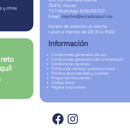
35413, Arucas
s y otras
Tlf | WhatsApp: 608858707
Email:
clientes@estadiosport.es
Horario de atención al cliente:
Lunes a Viernes de 08:30 a 16:00
Información
Condiciones generales de uso
 reto
Condiciones generales de contratación
Condiciones de envío
quí!
Política de cambios y devoluciones
Política de privacidad y cookies
Preguntas frecuentes
V
Código ético
Página corporativa