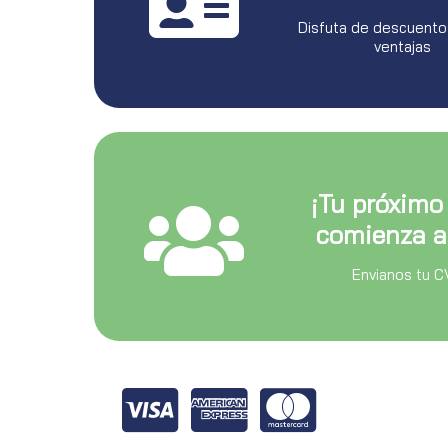
Disfuta de descuento
ventajas
¡Tu próximo
comienza a
Envianos tu C