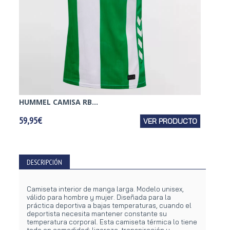
HUMMEL CAMISA RB...
ADIDAS
59,95€
VER PRODUCTO
87,95€
DESCRIPCIÓN
Camiseta interior de manga larga. Modelo unisex,
válido para hombre y mujer. Diseñada para la
práctica deportiva a bajas temperaturas, cuando el
deportista necesita mantener constante su
temperatura corporal. Esta camiseta térmica lo tiene
todo en comodidad: ligereza, transpiración y