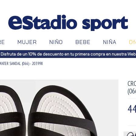
RE
MUJER
NIÑO
BEBE
NIÑA
Of
Disfruta de un 10% de descuento en tu primera compra en nuestra Web
ATER SANDAL (066) - 203998
CR
(06
44