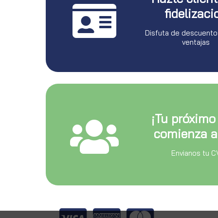
fidelizaci
Disfuta de descuento
ventajas
¡Tu próximo
comienza a
Envianos tu C