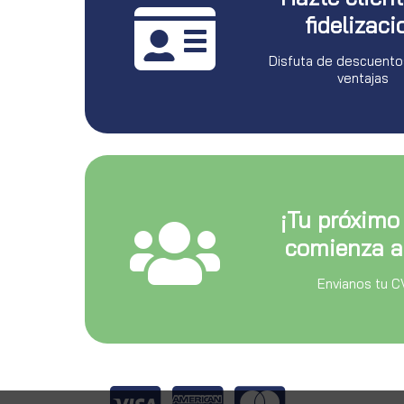
fidelizaci
Disfuta de descuento
ventajas
¡Tu próximo
comienza a
Envianos tu C