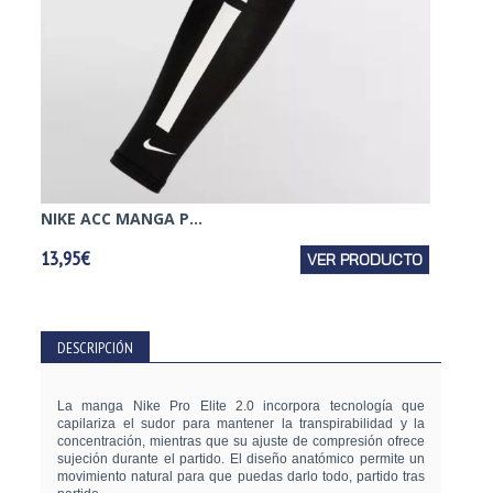
NIKE ACC MANGA P...
NIKE 
13,95€
VER PRODUCTO
14,95€
DESCRIPCIÓN
La manga Nike Pro Elite 2.0 incorpora tecnología que
capilariza el sudor para mantener la transpirabilidad y la
concentración, mientras que su ajuste de compresión ofrece
sujeción durante el partido. El diseño anatómico permite un
movimiento natural para que puedas darlo todo, partido tras