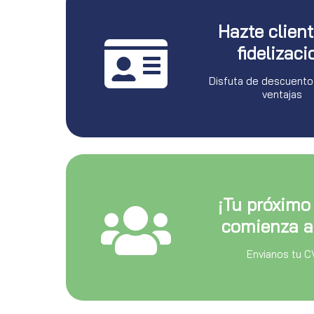
Hazte clien
fidelizaci
Disfuta de descuento
ventajas
¡Tu próximo
comienza a
Envianos tu C