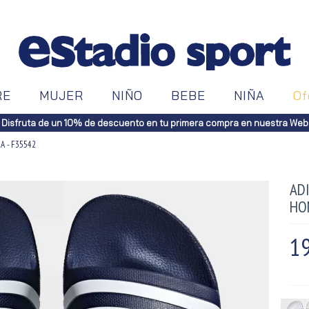
RE
MUJER
NIÑO
BEBE
NIÑA
Of
Disfruta de un 10% de descuento en tu primera compra en nuestra Web
A - F35542
AD
HO
19