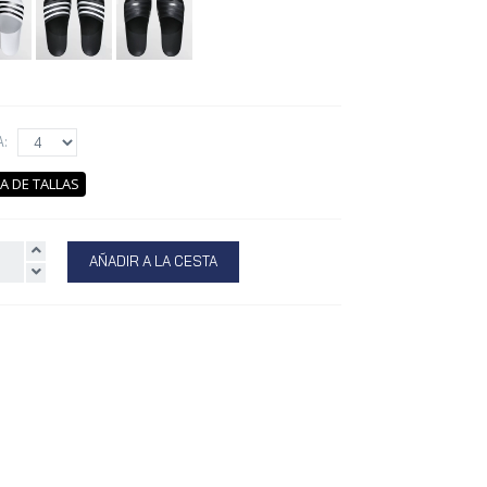
A:
A DE TALLAS
AÑADIR A LA CESTA