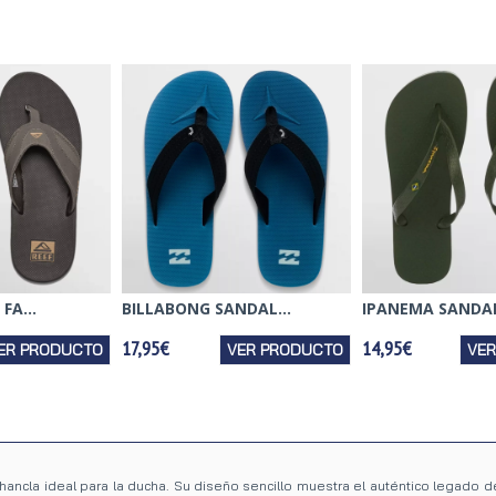
FA...
BILLABONG SANDAL...
IPANEMA SANDALI
17,95€
14,95€
ER PRODUCTO
VER PRODUCTO
VE
hancla ideal para la ducha. Su diseño sencillo muestra el auténtico legado 