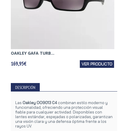
OAKLEY GAFA TURB...
OAKLEY
169,95€
VER PRODUCTO
144,95
DESCRIPCIÓN
Las
Oakley OO9013 C4
combinan estilo moderno y
funcionalidad, ofreciendo una protección visual
fiable para cualquier actividad. Disponibles con
lentes estándar, espejadas o polarizadas, garantizan
una visión clara y una defensa óptima frente a los
rayos UV.