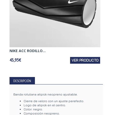
NIKE ACC RODILLO...
BUFF B
43,95€
VER PRODUCTO
24,95€
DESCRIPCIÓN
Banda rotuliana atipick neopreno ajustable.
Cierre de velcro con un ajuste perefecto.
Logo de atipick en el centro.
Color: negro.
Composición neopreno.