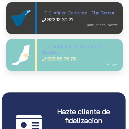
C.C. Añaza Carrefour -
The Corner
822 12 30 21
Santa Cruz de Tenerife
C.C. Atlántico Fuerteventura -
Sandals
928 85 76 78
Antigua
Hazte cliente de
fidelizacion