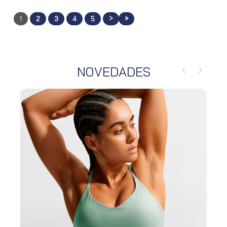
>
»
1
2
3
4
5
NOVEDADES