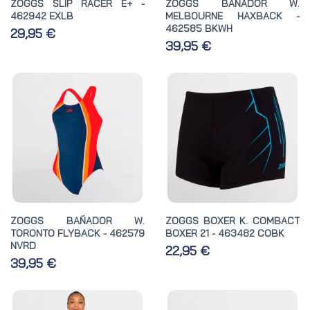
ZOGGS SLIP RACER E+ -
ZOGGS BAÑADOR W.
462942 EXLB
MELBOURNE HAXBACK -
462585 BKWH
29,95 €
39,95 €
ZOGGS BAÑADOR W.
ZOGGS BOXER K. COMBACT
TORONTO FLYBACK - 462579
BOXER 21 - 463482 COBK
NVRD
22,95 €
39,95 €