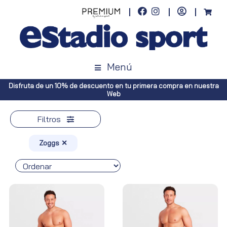
Menú
tra
Envíos gratuitos a toda España (Canarias, pedidos superiores a 5
Península, pedidos superiores a 100€)
Filtros
Zoggs ✕