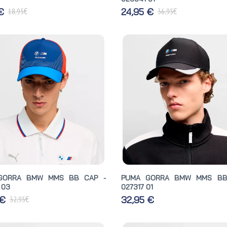
€
€
 €
24,95 €
18,95
36,95
GORRA BMW MMS BB CAP -
PUMA GORRA BMW MMS BB
 03
027317 01
€
 €
32,95 €
32,95