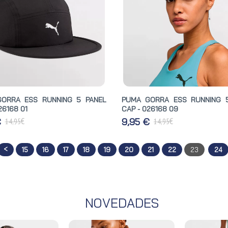
ORRA ESS RUNNING 5 PANEL
PUMA GORRA ESS RUNNING 
26168 01
CAP - 026168 09
€
€
€
9,95 €
14,95
14,95
<
15
16
17
18
19
20
21
22
23
24
NOVEDADES