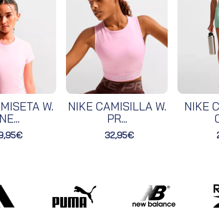
MISETA W.
NIKE CAMISILLA W.
NIKE C
NE...
PR...
O
9,95€
32,95€