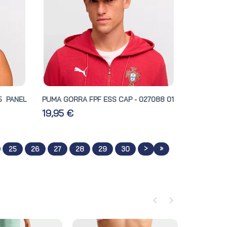
5 PANEL
PUMA GORRA FPF ESS CAP - 027088 01
19,95 €
>
»
25
26
27
28
29
30