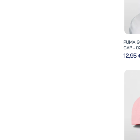
PUMA G
CAP - 0
12,95