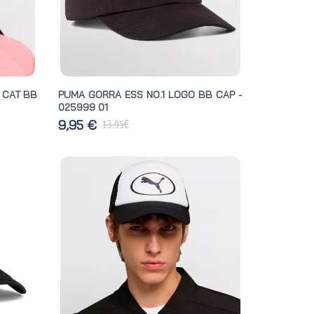
 CAT BB
PUMA GORRA ESS NO.1 LOGO BB CAP -
025999 01
€
9,95 €
13,95