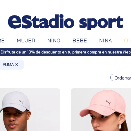
RE
MUJER
NIÑO
BEBE
NIÑA
Of
ratuitos a toda España (Canarias, pedidos superiores a 50€. Península, 
PUMA ✕