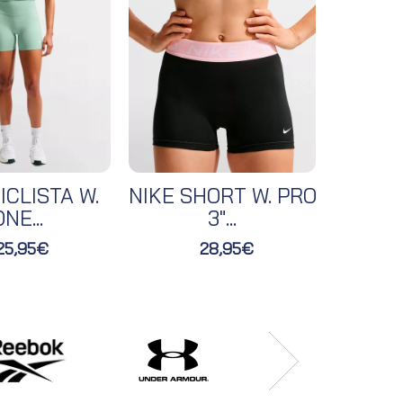
ICLISTA W.
NIKE SHORT W. PRO
NIKE 
NE...
3"...
25,95€
28,95€