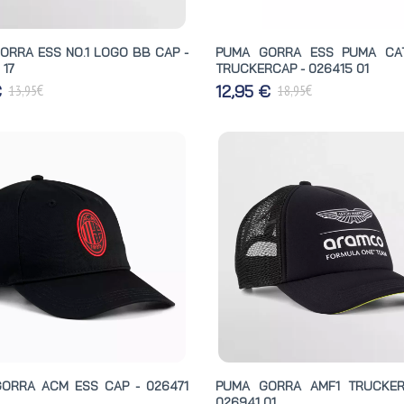
ORRA ESS NO.1 LOGO BB CAP -
PUMA GORRA ESS PUMA CA
 17
TRUCKERCAP - 026415 01
€
€
€
12,95 €
13,95
18,95
ORRA ACM ESS CAP - 026471
PUMA GORRA AMF1 TRUCKER
026941 01