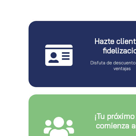
Hazte clien
fidelizaci
Disfuta de descuento
ventajas
¡Tu próximo
comienza a