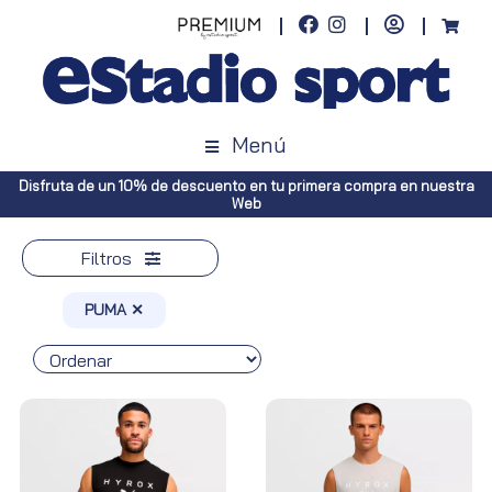
Menú
a en nuestra
Envíos gratuitos a toda España (Canarias, pedidos super
Península, pedidos superiores a 100€)
Filtros
PUMA ✕