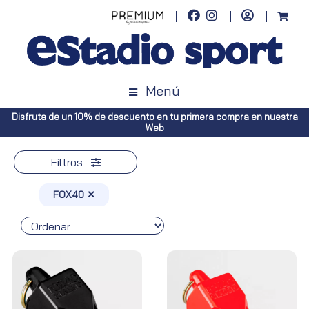
Menú
ento en tu primera compra en nuestra
Envíos gratuitos a toda España
Web
Península, pedid
Filtros
FOX40 ✕