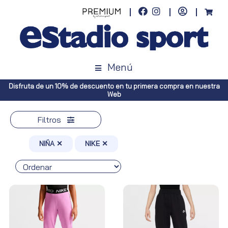
Menú
ra compra en nuestra
Envíos gratuitos a toda España (Canarias, pedid
Península, pedidos superiores a
Filtros
NIÑA ✕
NIKE ✕