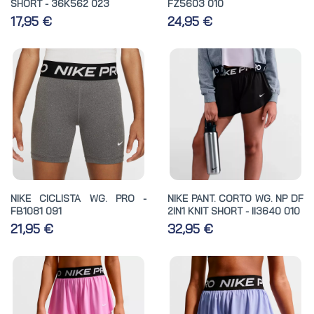
SHORT - 36K562 023
FZ5603 010
17,95 €
24,95 €
NIKE CICLISTA WG. PRO -
NIKE PANT. CORTO WG. NP DF
FB1081 091
2IN1 KNIT SHORT - II3640 010
21,95 €
32,95 €