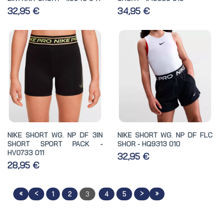
32,95 €
34,95 €
NIKE SHORT WG. NP DF 3IN
NIKE SHORT WG. NP DF FLC
SHORT SPORT PACK -
SHOR - HQ9313 010
HV0733 011
32,95 €
28,95 €
«
<
>
»
1
2
3
4
5