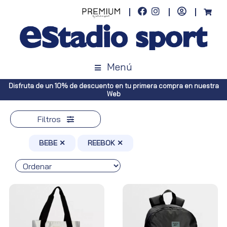
Menú
 compra en nuestra
Envíos gratuitos a toda España (Canarias, pedidos 
Península, pedidos superiores a 10
Filtros
BEBE ✕
REEBOK ✕