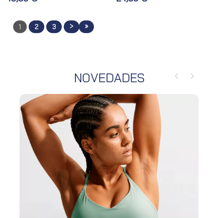
>
»
1
2
3
NOVEDADES