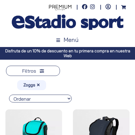
Menú
ra compra en nuestra
Envíos gratuitos a toda España (Canarias, pedid
Península, pedidos superiores a
Filtros
Zoggs ✕