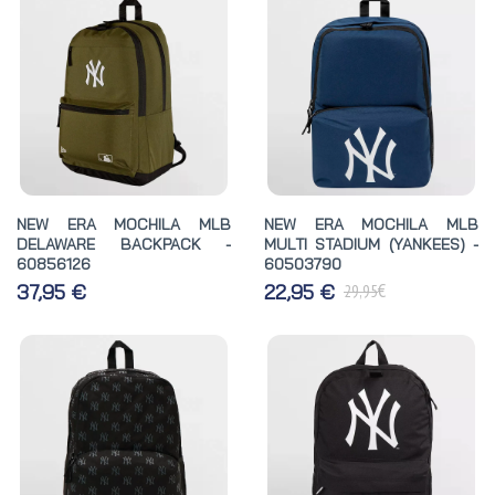
NEW ERA MOCHILA MLB
NEW ERA MOCHILA MLB
DELAWARE BACKPACK -
MULTI STADIUM (YANKEES) -
60856126
60503790
€
37,95 €
22,95 €
29,95