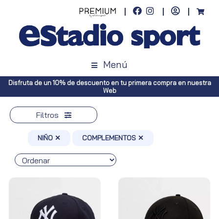
Menú
tra
Envíos gratuitos a toda España (Canarias, pedidos superiores a 5
Península, pedidos superiores a 100€)
Filtros
NIÑO ✕
COMPLEMENTOS ✕