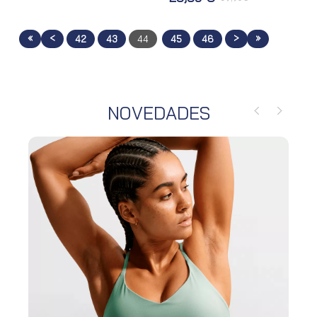
«
<
>
»
42
43
44
45
46
NOVEDADES