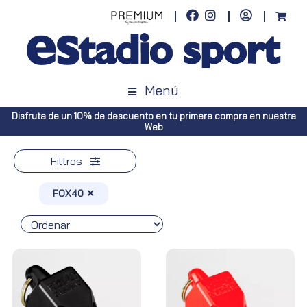
Menú
 de descuento en tu primera compra en nuestra
Envíos gratuitos a to
Web
Peníns
Filtros
FOX40 ✕