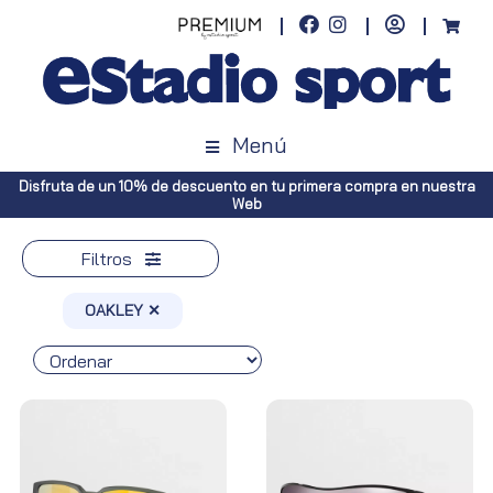
Menú
scuento en tu primera compra en nuestra
Envíos gratuitos a toda Esp
Web
Península, p
Filtros
OAKLEY ✕