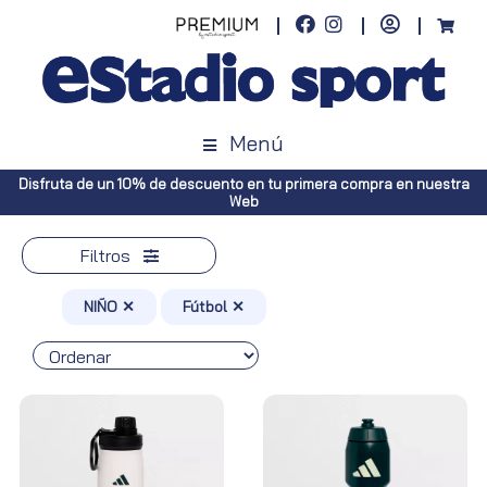
Menú
 primera compra en nuestra
Envíos gratuitos a toda España (Canarias
Península, pedidos superi
Filtros
NIÑO ✕
Fútbol ✕