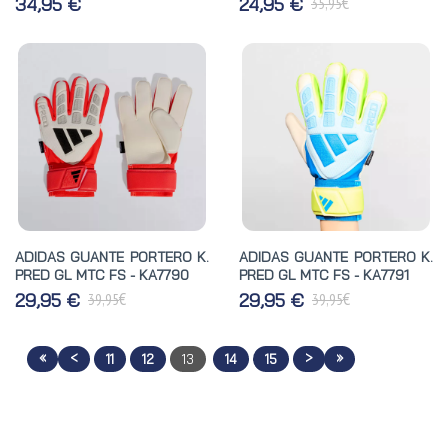
€
34,95 €
24,95 €
35,95
ADIDAS GUANTE PORTERO K.
ADIDAS GUANTE PORTERO K.
PRED GL MTC FS - KA7790
PRED GL MTC FS - KA7791
€
€
29,95 €
29,95 €
39,95
39,95
«
<
>
»
11
12
13
14
15