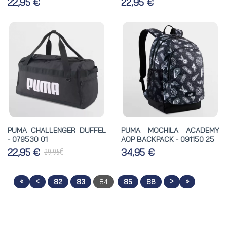
22,95 €
22,95 €
PUMA CHALLENGER DUFFEL
PUMA MOCHILA ACADEMY
- 079530 01
AOP BACKPACK - 091150 25
€
22,95 €
34,95 €
29,95
«
<
>
»
82
83
84
85
86