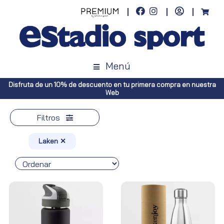
Menú
 nuestra
Envíos gratuitos a toda España (Canarias, pedidos superiore
Península, pedidos superiores a 100€)
Filtros
Laken ✕