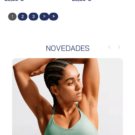
>
»
1
2
3
NOVEDADES