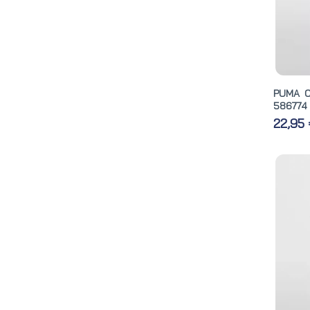
PUMA C
586774
22,95