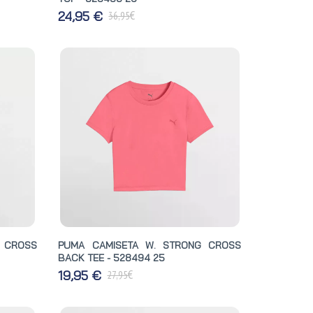
€
24,95 €
36,95
 CROSS
PUMA CAMISETA W. STRONG CROSS
BACK TEE - 528494 25
€
19,95 €
27,95