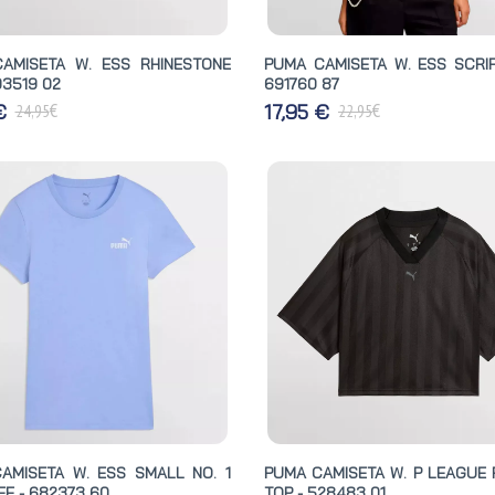
AMISETA W. ESS RHINESTONE
PUMA CAMISETA W. ESS SCRIP
93519 02
691760 87
€
€
 €
17,95 €
24,95
22,95
AMISETA W. ESS SMALL NO. 1
PUMA CAMISETA W. P LEAGUE 
E - 682373 60
TOP - 528483 01