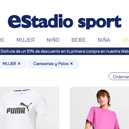
RE
MUJER
NIÑO
BEBE
NIÑA
Of
Envíos gratuitos a toda España (Canarias, pedidos superiores
MUJER ✕
Camisetas y Polos ✕