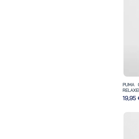
PUMA C
RELAXED
19,95