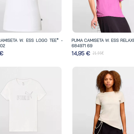
AMISETA W. ESS LOGO TEE* -
PUMA CAMISETA W. ESS RELAXE
 02
684971 69
€
 €
14,95 €
21,95