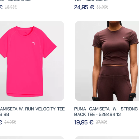
€
€
 €
24,95 €
18,95
36,95
AMISETA W. RUN VELOCITY TEE
PUMA CAMISETA W. STRONG
8 98
BACK TEE - 528494 13
€
€
 €
19,95 €
24,95
27,95