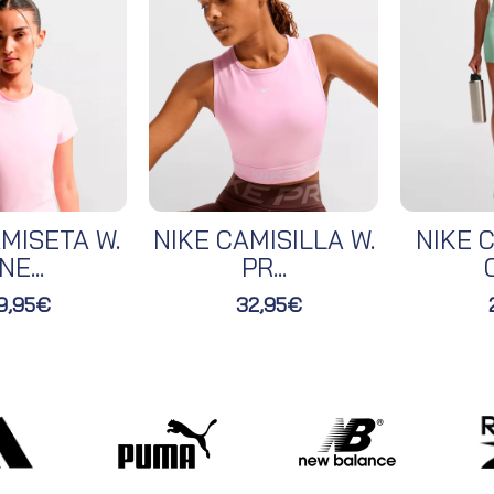
MISETA W.
NIKE CAMISILLA W.
NIKE C
NE...
PR...
O
9,95€
32,95€