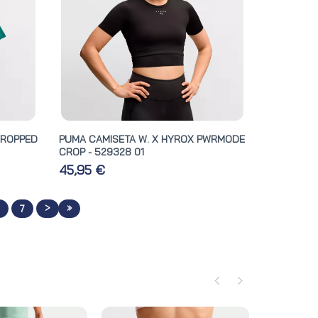
CROPPED
PUMA CAMISETA W. X HYROX PWRMODE
CROP - 529328 01
45,95 €
>
»
6
7