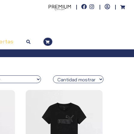
ertas
 a 50€. Península, pedidos superiores a 100€)