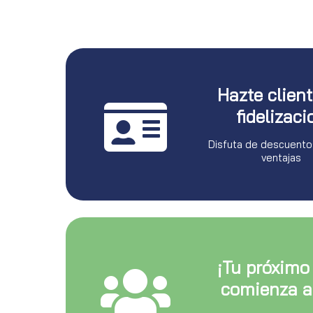
Hazte clien
fidelizaci
Disfuta de descuento
ventajas
¡Tu próximo
comienza a