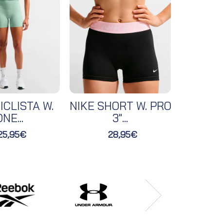
ICLISTA W.
NIKE SHORT W. PRO
NIKE 
NE...
3"...
25,95€
28,95€