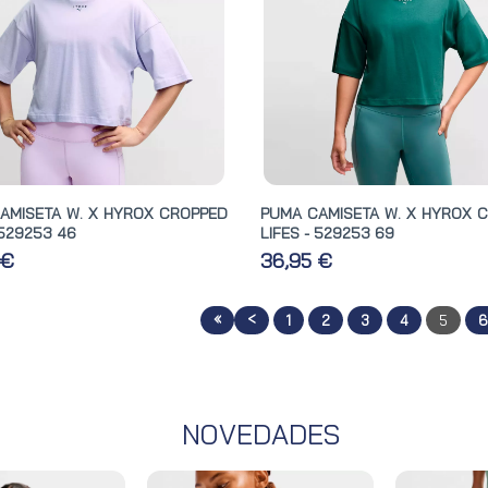
AMISETA W. X HYROX CROPPED
PUMA CAMISETA W. X HYROX 
 529253 46
LIFES - 529253 69
 €
36,95 €
«
<
1
2
3
4
5
NOVEDADES