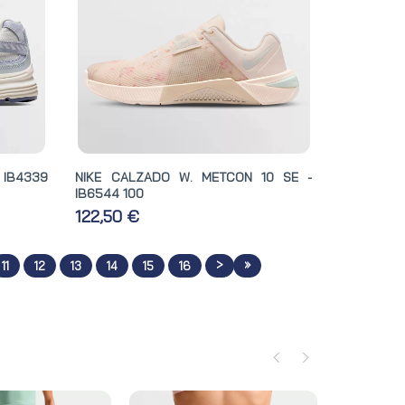
 IB4339
NIKE CALZADO W. METCON 10 SE -
IB6544 100
122,50 €
>
»
11
12
13
14
15
16