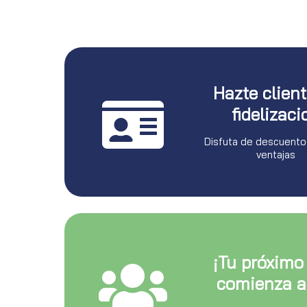
Hazte clien
fidelizaci
Disfuta de descuento
ventajas
¡Tu próximo
comienza a