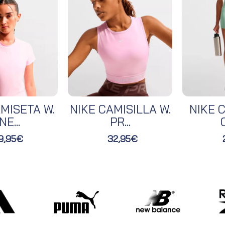
MISETA W.
NIKE CAMISILLA W.
NIKE C
NE...
PR...
O
9,95€
32,95€