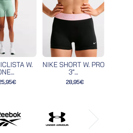
ICLISTA W.
NIKE SHORT W. PRO
NIKE 
NE...
3"...
25,95€
28,95€