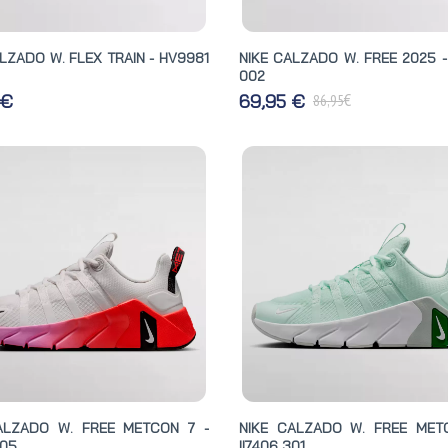
LZADO W. FLEX TRAIN - HV9981
NIKE CALZADO W. FREE 2025 -
002
€
 €
69,95 €
86,95
ALZADO W. FREE METCON 7 -
NIKE CALZADO W. FREE MET
005
II7406 301