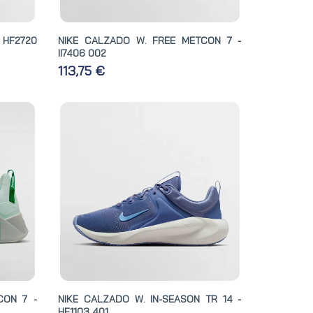
 HF2720
NIKE CALZADO W. FREE METCON 7 -
II7406 002
113,75 €
CON 7 -
NIKE CALZADO W. IN-SEASON TR 14 -
HF1103 401