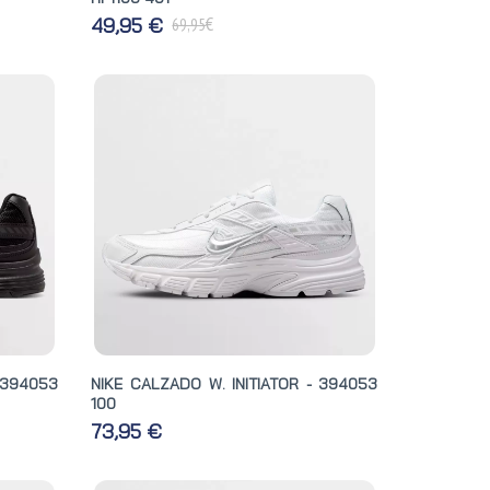
€
49,95 €
69,95
 394053
NIKE CALZADO W. INITIATOR - 394053
100
73,95 €