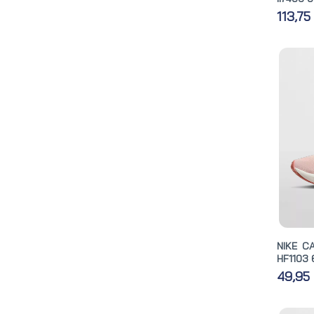
113,7
NIKE C
HF1103 
49,95