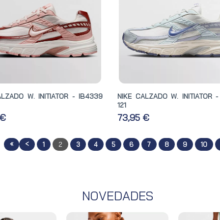
ALZADO W. INITIATOR - IB4339
NIKE CALZADO W. INITIATOR -
121
 €
73,95 €
«
<
1
2
3
4
5
6
7
8
9
10
NOVEDADES