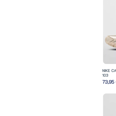
NIKE C
103
73,95