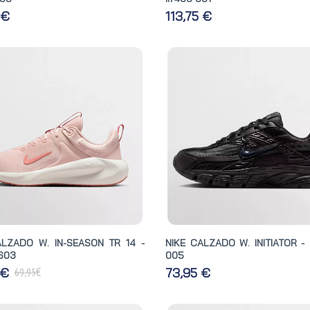
5 €
113,75 €
ALZADO W. IN-SEASON TR 14 -
NIKE CALZADO W. INITIATOR -
603
005
€
 €
73,95 €
69,95