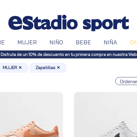
RE
MUJER
NIÑO
BEBE
NIÑA
Of
Envíos gratuitos a toda España (Canarias, pedidos supe
MUJER ✕
Zapatillas ✕