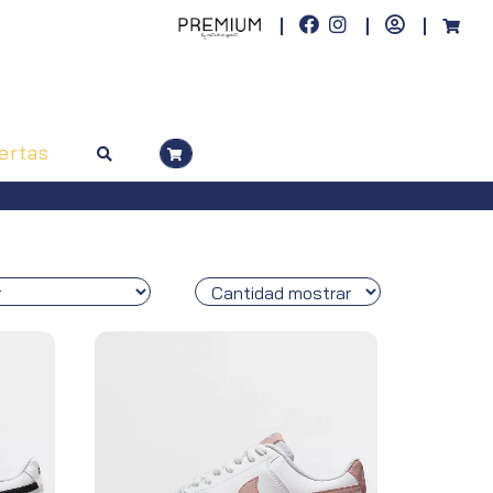
ertas
riores a 50€. Península, pedidos superiores a 100€)