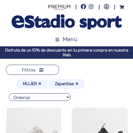
Menú
 nuestra
Envíos gratuitos a toda España (Canarias, pedidos superiore
Península, pedidos superiores a 100€)
Filtros
MUJER ✕
Zapatillas ✕