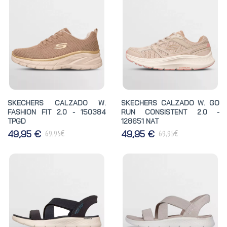
SKECHERS CALZADO W.
SKECHERS CALZADO W. GO
FASHION FIT 2.0 - 150384
RUN CONSISTENT 2.0 -
TPGD
128651 NAT
€
€
49,95 €
49,95 €
69,95
69,95