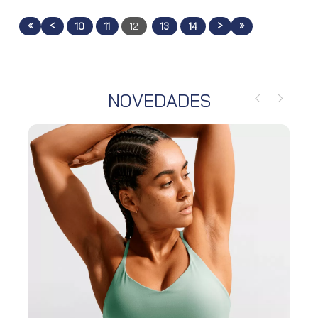
«
<
>
»
10
11
12
13
14
NOVEDADES