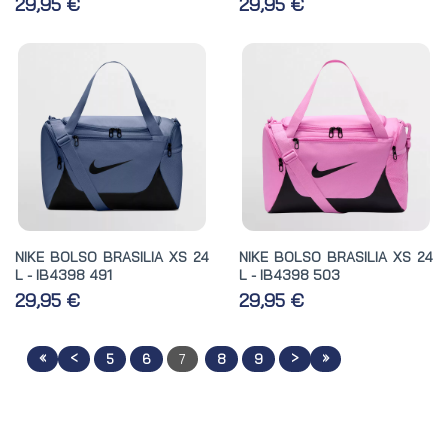
29,95 €
29,95 €
NIKE BOLSO BRASILIA XS 24
NIKE BOLSO BRASILIA XS 24
L - IB4398 491
L - IB4398 503
29,95 €
29,95 €
«
<
>
»
5
6
7
8
9