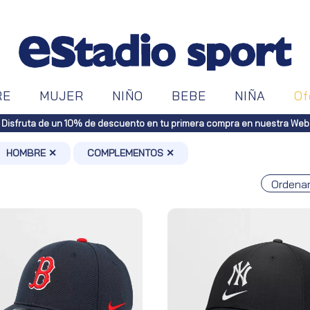
RE
MUJER
NIÑO
BEBE
NIÑA
Of
os a toda España (Canarias, pedidos superiores a 50€. Península, pedido
HOMBRE ✕
COMPLEMENTOS ✕