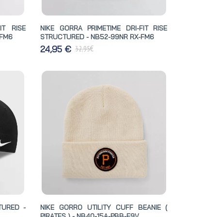
IT RISE
NIKE GORRA PRIMETIME DRI-FIT RISE
-FM6
STRUCTURED - NB52-99NR RX-FM6
€
24,95 €
32,95
TURED -
NIKE GORRO UTILITY CUFF BEANIE (
PIRATES ) - NB40-15A-PBB-E9V