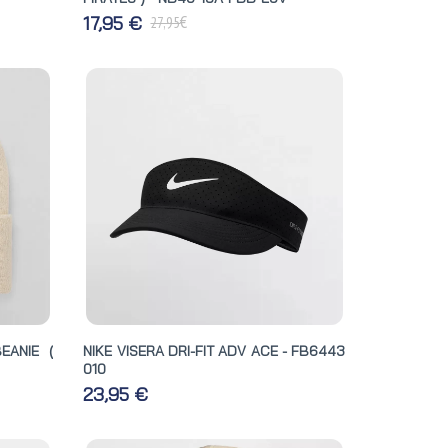
€
17,95 €
27,95
EANIE (
NIKE VISERA DRI-FIT ADV ACE - FB6443
010
23,95 €