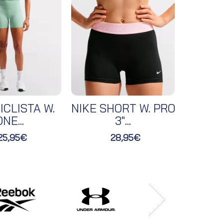
ICLISTA W.
NIKE SHORT W. PRO
NIKE 
NE...
3"...
25,95€
28,95€