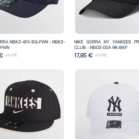
ORRA NBK2-4FA BQ-FWN - NBK2-
NIKE GORRA NY YANKEES PR
-FWN
CLUB - NB02-00A NK-BKF
€
€
 €
17,95 €
19,95
23,95