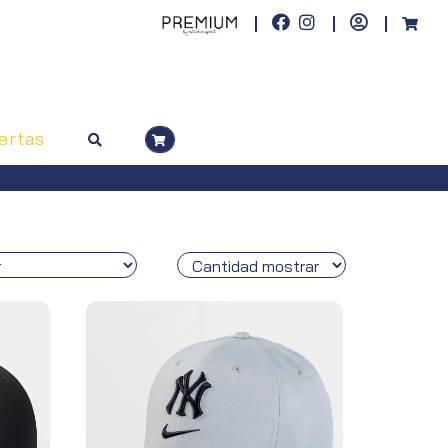
ertas
s superiores a 100€)