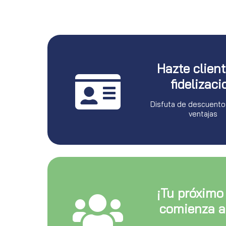
Hazte clien
fidelizaci
Disfuta de descuento
ventajas
¡Tu próximo
comienza a