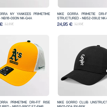
ORRA NY YANKEES PRIMETIME
NIKE GORRA PRIMETIE DRI-F
 - NB18-093N NK-Q4A
STRUCTURED - NB52-09U2 NK
€
€
 €
24,95 €
32,95
32,95
ORRA PRIMETIME DRI-FIT RISE
NIKE GORRO CLUB UNSTRUC
URED - NB52-99QT FZ-FM6
NB01-00A RX-BEK