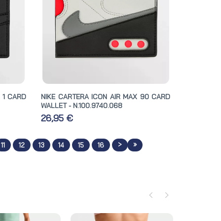
 1 CARD
NIKE CARTERA ICON AIR MAX 90 CARD
WALLET - N.100.9740.068
26,95 €
>
»
11
12
13
14
15
16