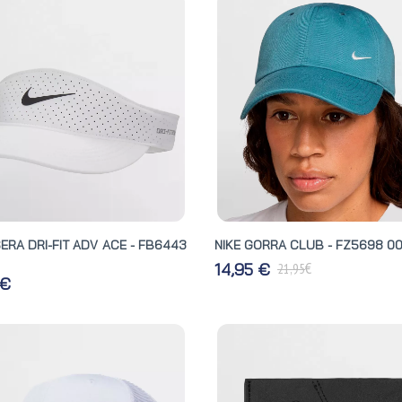
SERA DRI-FIT ADV ACE - FB6443
NIKE GORRA CLUB - FZ5698 0
€
14,95 €
21,95
 €