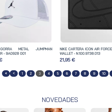
 GORRA METAL JUMPMAN
NIKE CARTERA ICON AIR FORCE
R - 9A0928 001
WALLET - N.100.9738.013
 €
21,95 €
«
<
1
2
3
4
5
6
7
8
9
10
NOVEDADES