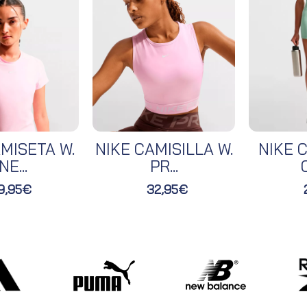
MISETA W.
NIKE CAMISILLA W.
NIKE C
NE...
PR...
O
9,95€
32,95€