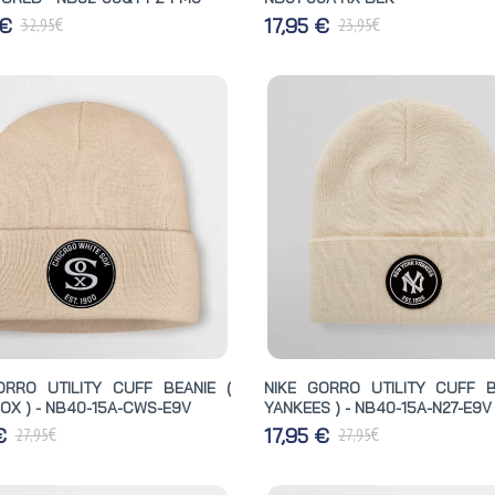
€
€
 €
17,95 €
32,95
23,95
ORRO UTILITY CUFF BEANIE (
NIKE GORRO UTILITY CUFF B
OX ) - NB40-15A-CWS-E9V
YANKEES ) - NB40-15A-N27-E9V
€
€
 €
17,95 €
27,95
27,95