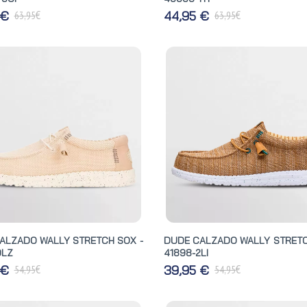
€
€
 €
44,95 €
63,95
63,95
ALZADO WALLY STRETCH SOX -
DUDE CALZADO WALLY STRETC
0LZ
41898-2LI
€
€
 €
39,95 €
54,95
54,95