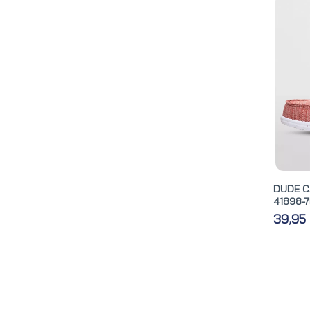
DUDE C
41898-7
39,95