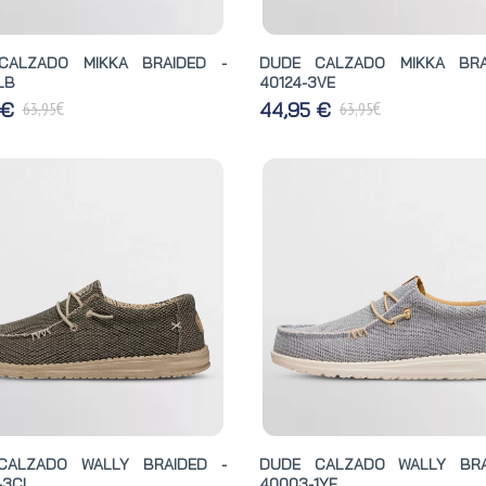
CALZADO MIKKA BRAIDED -
DUDE CALZADO MIKKA BRA
LB
40124-3VE
€
€
 €
44,95 €
63,95
63,95
CALZADO WALLY BRAIDED -
DUDE CALZADO WALLY BRA
-3CI
40003-1YF