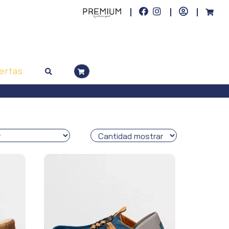
ertas
Envíos gratuitos a toda España (Canarias, pedidos superiores a 