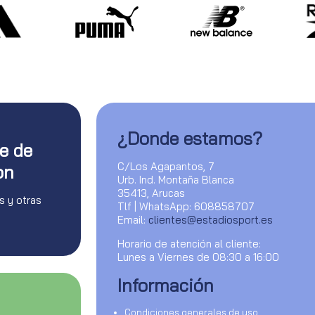
¿Donde estamos?
te de
C/Los Agapantos, 7
on
Urb. Ind. Montaña Blanca
35413, Arucas
s y otras
Tlf | WhatsApp: 608858707
Email:
clientes@estadiosport.es
Horario de atención al cliente:
Lunes a Viernes de 08:30 a 16:00
Información
Condiciones generales de uso