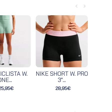
ICLISTA W.
NIKE SHORT W. PRO
NIKE 
NE...
3"...
25,95€
28,95€