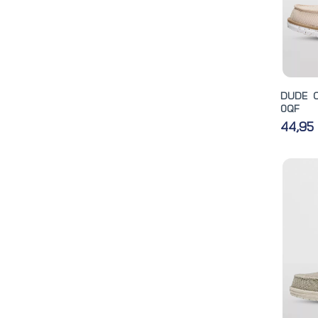
DUDE C
0QF
44,95