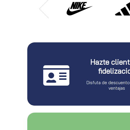
Hazte clien
fidelizaci
Disfuta de descuento
ventajas