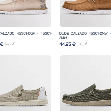
ALZADO 45301-0QF - 45301-
DUDE CALZADO 45301-2MW -
2MW
€
€
 €
44,95 €
64,95
64,95