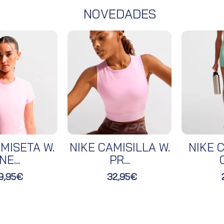
NOVEDADES
MISETA W.
NIKE CAMISILLA W.
NIKE C
NE...
PR...
O
9,95€
32,95€