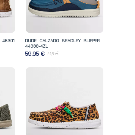
 45301-
DUDE CALZADO BRADLEY BLIPPER -
44338-4ZL
€
59,95 €
74,95