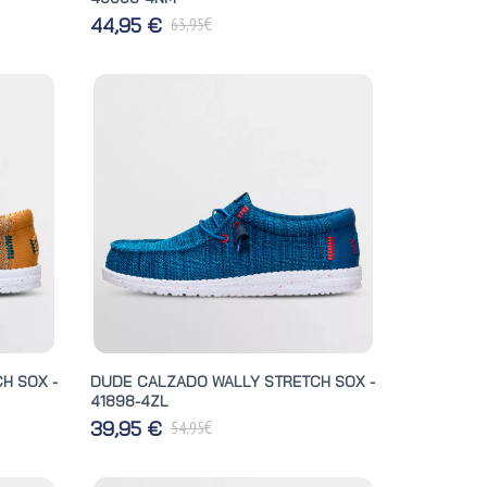
€
44,95 €
63,95
H SOX -
DUDE CALZADO WALLY STRETCH SOX -
41898-4ZL
€
39,95 €
54,95