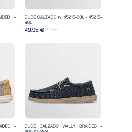
IDED -
DUDE CALZADO W. 45215-90L - 45215-
90L
€
49,95 €
74,95
IDED -
DUDE CALZADO WALLY BRAIDED -
40003-4NM