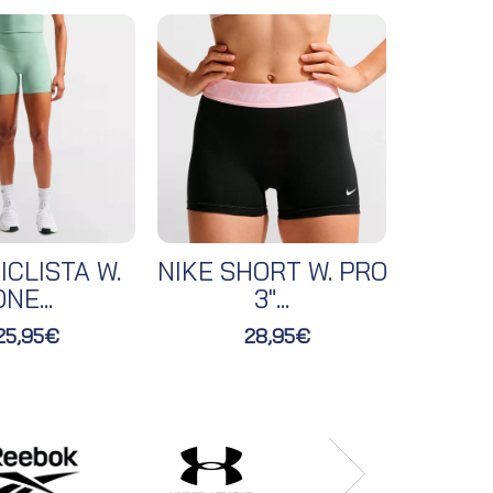
ICLISTA W.
NIKE SHORT W. PRO
NIKE 
NE...
3"...
25,95€
28,95€