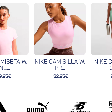
MISETA W.
NIKE CAMISILLA W.
NIKE C
NE...
PR...
O
9,95€
32,95€