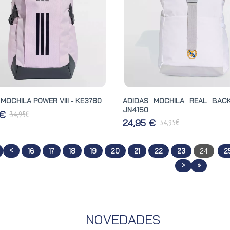
MOCHILA POWER VIII - KE3780
ADIDAS MOCHILA REAL BAC
JN4150
€
 €
34,95
€
24,95 €
34,95
<
16
17
18
19
20
21
22
23
24
2
>
»
NOVEDADES