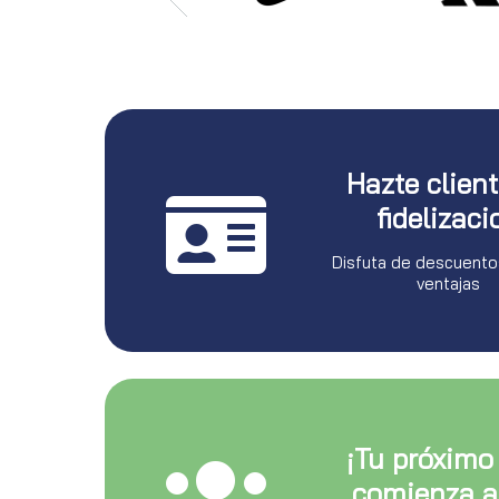
Hazte clien
fidelizaci
Disfuta de descuento
ventajas
¡Tu próximo
comienza a