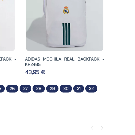
KPACK -
ADIDAS MOCHILA REAL BACKPACK -
KR2465
43,95 €
5
26
27
28
29
30
31
32