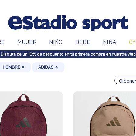
RE
MUJER
NIÑO
BEBE
NIÑA
Of
s a toda España (Canarias, pedidos superiores a 50€. Península, pedidos
HOMBRE ✕
ADIDAS ✕