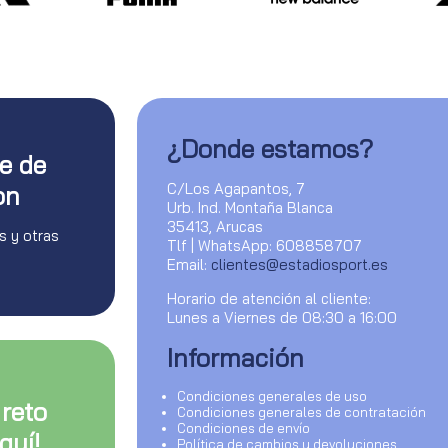
¿Donde estamos?
te de
C/Los Agapantos, 7
on
Urb. Ind. Montaña Blanca
35413, Arucas
s y otras
Tlf | WhatsApp: 608858707
Email:
clientes@estadiosport.es
Horario de atención al cliente:
Lunes a Viernes de 08:30 a 16:00
Información
Condiciones generales de uso
 reto
Condiciones generales de contratación
Condiciones de envío
quí!
Política de cambios y devoluciones